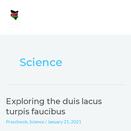
Skip
Mai
to
Men
content
Science
Exploring the duis lacus
Exploring
the
turpis faucibus
duis
Preschools
,
Science
/
January 21, 2021
lacus