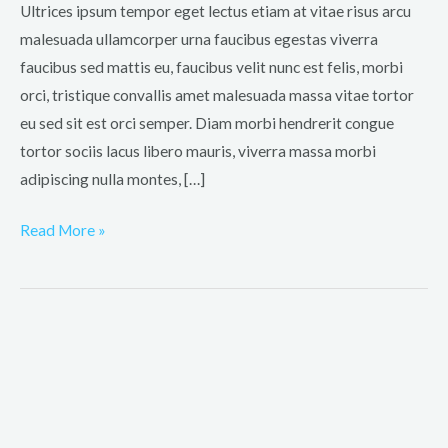
turpis
Ultrices ipsum tempor eget lectus etiam at vitae risus arcu
faucibus
malesuada ullamcorper urna faucibus egestas viverra
faucibus sed mattis eu, faucibus velit nunc est felis, morbi
orci, tristique convallis amet malesuada massa vitae tortor
eu sed sit est orci semper. Diam morbi hendrerit congue
tortor sociis lacus libero mauris, viverra massa morbi
adipiscing nulla montes, […]
Read More »