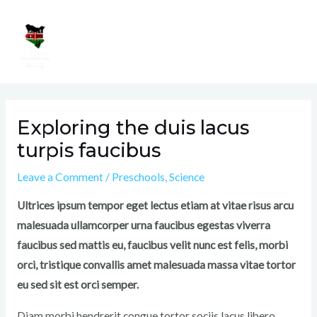
Skip
Mai
to
Men
content
Post
navigation
Exploring the duis lacus
turpis faucibus
Leave a Comment
/
Preschools
,
Science
Ultrices ipsum tempor eget lectus etiam at vitae risus arcu
malesuada ullamcorper urna faucibus egestas viverra
faucibus sed mattis eu, faucibus velit nunc est felis, morbi
orci, tristique convallis amet malesuada massa vitae tortor
eu sed sit est orci semper.
Diam morbi hendrerit congue tortor sociis lacus libero